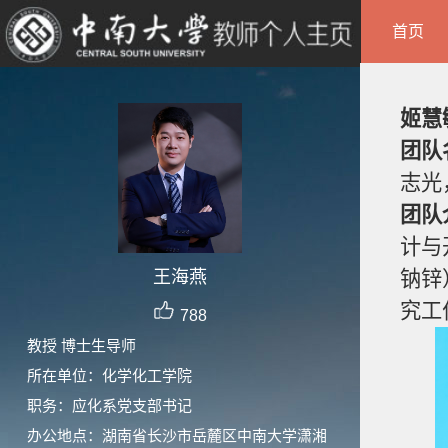
首页
姬慧
团队
志光
团队
计与
王海燕
钠锌
究工
788
教授 博士生导师
所在单位：化学化工学院
职务：应化系党支部书记
办公地点：湖南省长沙市岳麓区中南大学潇湘