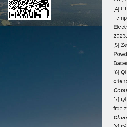
[4] C
Tempe
Elect
2023
[5] Z
Powde
Batte
[6]
Qi
orien
Com
[7]
Qi
free 
Chem.
[8]
Qi