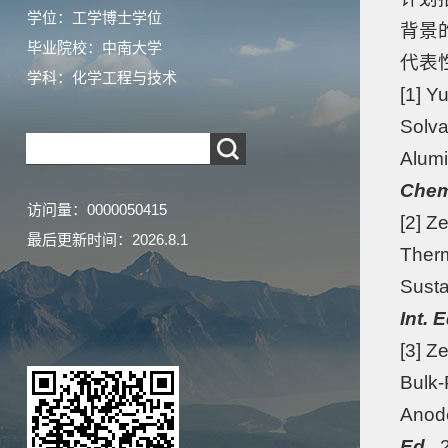
学位：工学博士学位
背景
毕业院校：中南大学
代表
学科：化学工程与技术
[1]
Yu
Solva
Alumi
Chem
访问量：
0000050415
[2] Z
最后更新时间：
2026
.
8
.
1
Therm
Susta
Int. E
[3] Z
Bulk-
Anode
Ed.
,