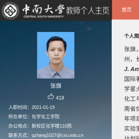
首页
个人简
张旗
州，
J. A
国际
张旗
学星
418
化工
入职时间：2021-01-19
南省
所在单位：化学化工学院
年项
办公地点：新校区化学楼110西
实验
联系方式：qzhang1027@csu.edu.cn
计划