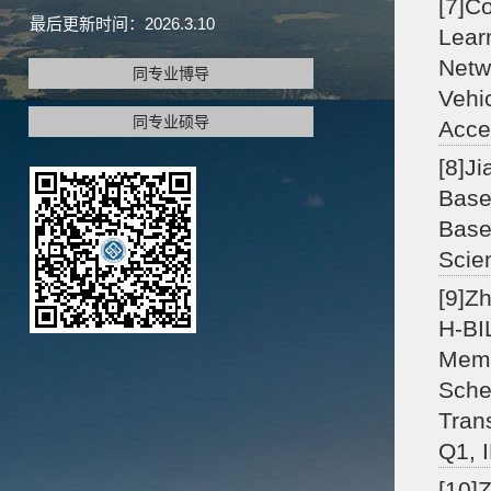
[7]C
最后更新时间：
2026
.
3
.
10
Lear
Netw
同专业博导
Vehi
同专业硕导
Acce
[8]J
Base
Base
Scie
[9]Z
H-BI
Memo
Sche
Tran
Q1, 
[10]