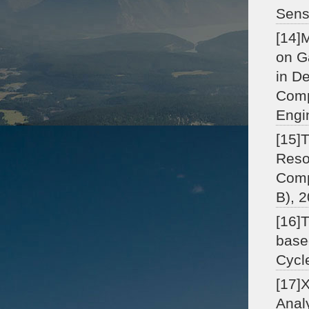
Sens
[14]
on G
in D
Comp
Engi
[15]
Reso
Comp
B), 
[16]
base
Cycl
[17]
Anal