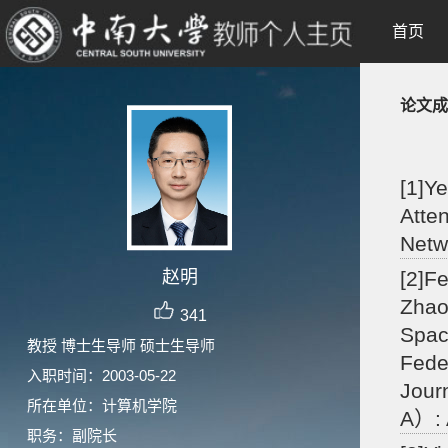
首页
论文成
[1]Y
Atte
Netw
赵明
[2]F
Zhao
341
Spac
教授 博士生导师 硕士生导师
Fede
入职时间：2003-05-22
Jour
所在单位：计算机学院
A）: 
职务：副院长