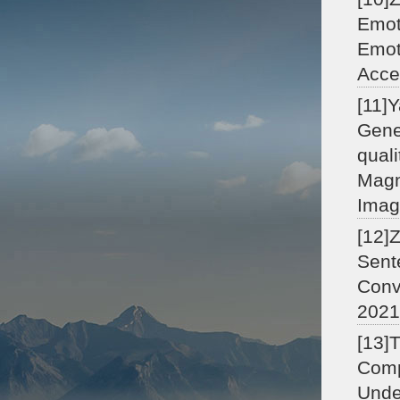
Emot
Emot
Acce
[11]
Gene
qual
Magn
Imag
[12]
Sent
Conv
2021
[13]
Comp
Unde