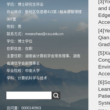
[3]Y
学历：博士研究生毕业
and 
办公地点：新校区信息楼413室 / 校本部管理楼
Edge
307室
Acce
性别：男
[4]Y
联系方式：meanzhao@csu.edu.cn
Qian
学位：博士学位
Grad
在职信息：在职
[5]X
主要任职：湖南省计算机学会常务理事、湖南
Cong
省通信学会副理事长
Envi
毕业院校：中南大学
Acce
学科：计算机科学与技术
[6]S
Lear
Pati
Syst
访问量：
0000140903