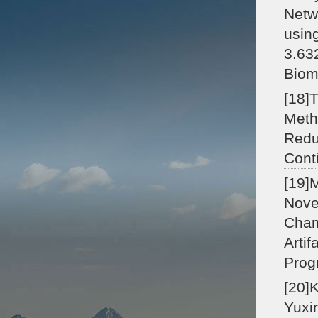
Netw
usin
3.63
Biom
[18]
Meth
Redu
Cont
[19]
Nove
Cham
Arti
Prog
[20]K
Yuxi