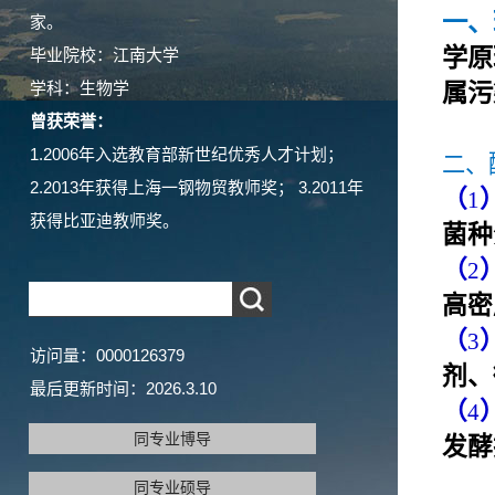
一、
家。
学原
毕业院校：江南大学
学科：生物学
属污
曾获荣誉：
1.2006年入选教育部新世纪优秀人才计划；
二、
2.2013年获得上海一钢物贸教师奖； 3.2011年
（
1
获得比亚迪教师奖。
菌种
（
2
高密
（
3
访问量：
0000126379
剂、
最后更新时间：
2026
.
3
.
10
（
4
同专业博导
发酵
同专业硕导