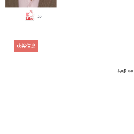
33
获奖信息
共0条 0/0