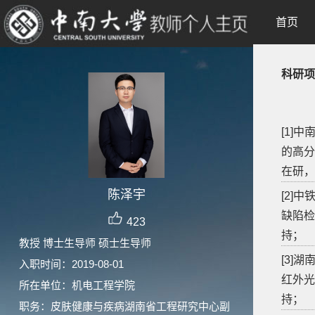
首页
科研项
[1]
的高分
在研，
陈泽宇
[2]
缺陷检
423
持；
教授 博士生导师 硕士生导师
[3]
入职时间：2019-08-01
红外光
所在单位：机电工程学院
持；
职务：皮肤健康与疾病湖南省工程研究中心副