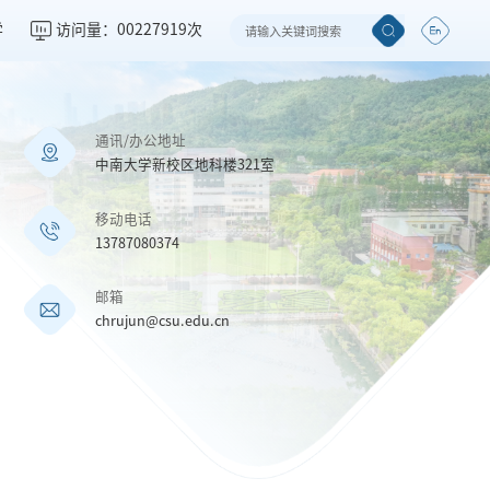
学
访问量：
00227919
次
通讯/办公地址
中南大学新校区地科楼321室
移动电话
13787080374
邮箱
chrujun@csu.edu.cn