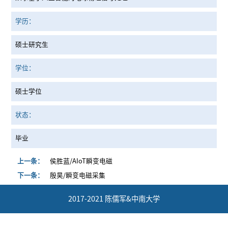
学历：
硕士研究生
学位：
硕士学位
状态：
毕业
上一条：
侯胜蓝/AIoT瞬变电磁
下一条：
殷昊/瞬变电磁采集
2017-2021 陈儒军&中南大学