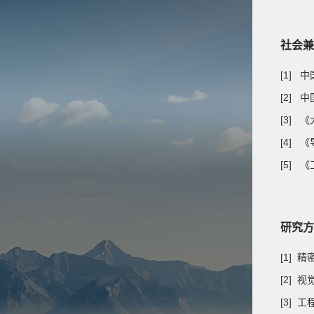
社会兼
[1]
[2]
[3]
[4] 
[5] 
研究方
[1] 
[2] 
[3] 