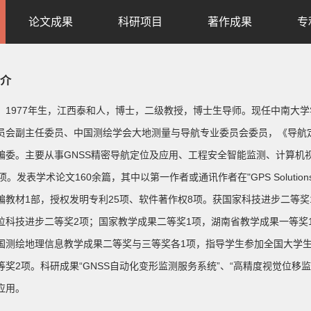
论文成果
科研项目
著作成果
专
介
，1977年生，江西泰和人，博士，二级教授，博士生导师。
现任中南大学
员会副主任委员、中国测绘学会大地测量与导航专业委员会委员，《导航
编委。主要从事GNSS精密导航定位及应用、工程安全智能监测、计算机
项。发表学术论文160余篇，其中以第一作者或通讯作者在"GPS Solution
编教材1部，授权发明专利25项、软件著作权8项。获国家科技进步二等奖
位科技进步二等奖2项；国家教学成果二等奖1项，湖南省教学成果一等奖
国测绘地理信息教学成果二等奖与三等奖各1项，指导学生参加全国大学生
等奖2项。科研成果“GNSS自动化变形监测服务系统”、“高精度视觉位
应用。