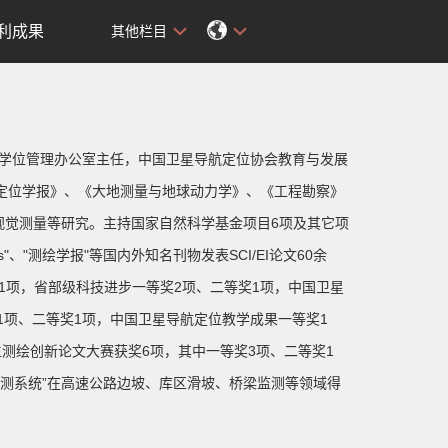
利成果
其他栏目
学位管理办公室主任，中国卫星导航定位协会教育与发展
定位学报》、《大地测量与地球动力学》、《工程勘察》
视觉测量等研究。主持国家自然科学基金项目6项及其它项
s"、"测绘学报"等国内外知名刊物发表SCI/EI论文60余
1项，省部级科技进步一等奖2项、二等奖1项，中国卫星
1项、二等奖1项，中国卫星导航定位教学成果一等奖1
测绘创新论文大赛获奖6项，其中一等奖3项、二等奖1
移监测系统”在高速公路边坡、库区滑坡、桥梁监测等领域得