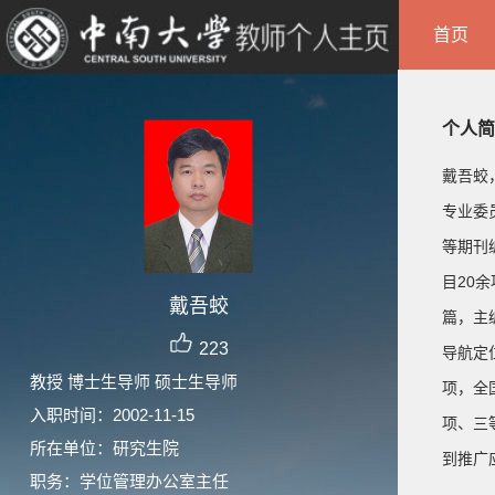
首页
个人简
戴吾蛟
专业委
等期刊
目20余
戴吾蛟
篇，主
223
导航定
教授 博士生导师 硕士生导师
项，全
入职时间：2002-11-15
项、三
所在单位：研究生院
到推广
职务：学位管理办公室主任