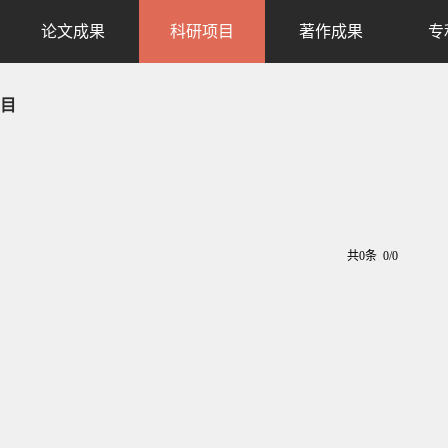
论文成果
科研项目
著作成果
专
目
共0条 0/0