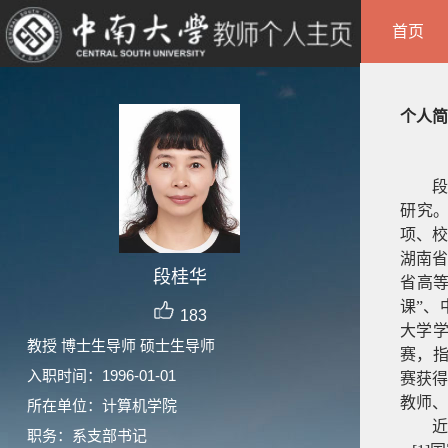
首页
个人简
研究
项、校
湖南省
段桂华
省高等
课”、
183
大学学
教授 博士生导师 硕士生导师
赛，
入职时间：1996-01-01
赛获得
教师、
所在单位：计算机学院
近
职务：系支部书记