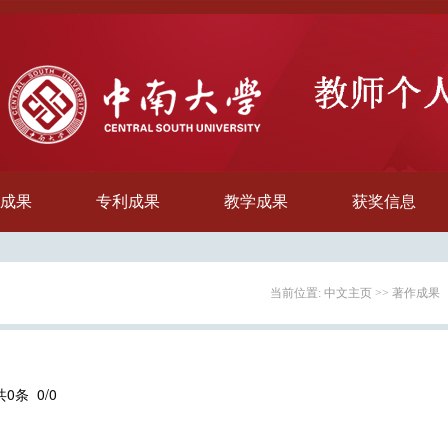
成果
专利成果
教学成果
获奖信息
当前位置:
中文主页
>>
著作成果
共0条 0/0