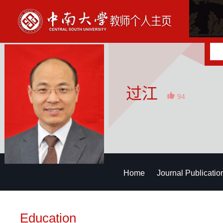
过江
94
Home
Journal Publicatio
Education