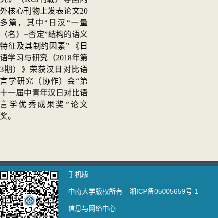
外核心刊物上发表论文20
多篇，其中“日汉“一量
（名）
+
否定”结构的语义
特征及其制约因素” 《日
语学习与研究（
2018
年第
3
期）》荣获汉日对比语
言学研究
（协作）
会“第
十一届中青年汉日对比语
言学优秀成果奖”论文
奖。
手机版
中南大学版权所有 湘ICP备05005659号-1
信息与网络中心