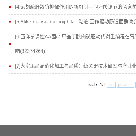
[4]柴胡疏肝散抗抑郁作用的新机制—胆汁酸调节的肠道菌群轮
[5]Akkermansia muciniphila –黏液 互作驱动肠道
[6]西洋参调控AA菌/2-甲基丁酰肉碱驱动代谢重编程
响(82374264)
[7]大宗果品高值化加工与品质升级关键技术研发与产业化(202
total7 1/1
first
previous