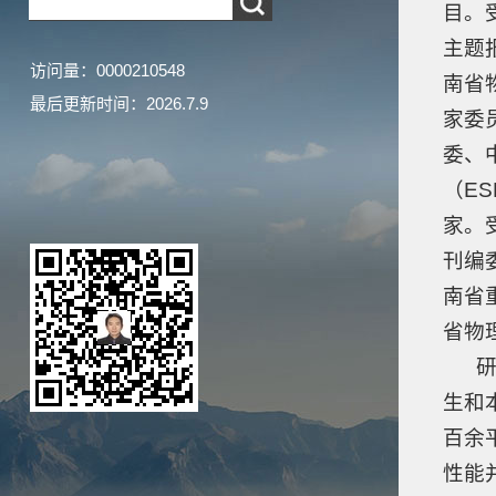
目。
主题
访问量：
0000210548
南省
最后更新时间：
2026
.
7
.
9
家委
委、
（E
家。受邀
刊编委
南省
省物
研究
生和
百余
性能并