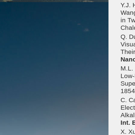
Y.J. 
Wang
in T
Chal
Q. Du
Visua
Thei
Nan
M.L. 
Low-
Supe
1854
C. Ca
Elect
Alka
Int. 
X. Xu