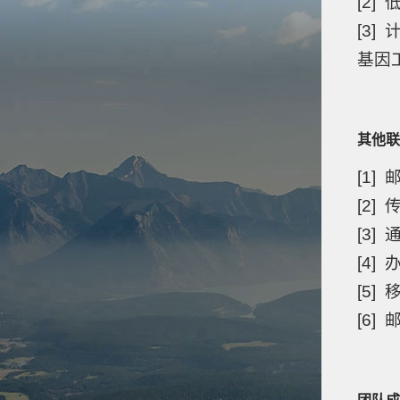
[2
[3
基因
其他联
[1]
[2]
[3]
[4]
[5]
[6]