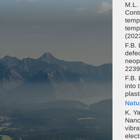
M.L. 
Cont
temp
temp
(202
F.B. 
defe
neope
2239
F.B. 
into 
plast
Natu
K. Y
Nano
vibr
elect