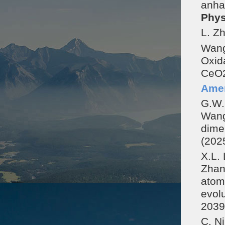
anha
Phys
L. Zh
Wang
Oxid
CeO2
Amer
G.W. 
Wang
dime
(202
X.L. 
Zhan
atom
evolu
2039
C. Ni