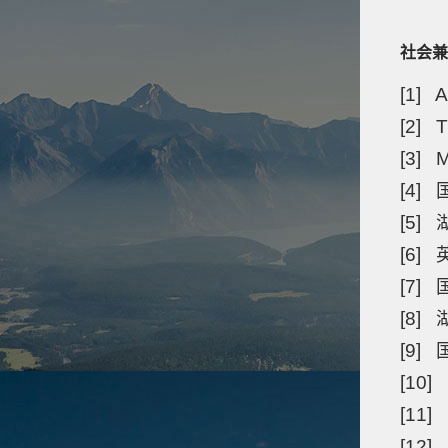
社会兼
[1] 
[2] 
[3]
[4]
[5
[6]
[7]
[8
[9]
[10
[11
[1