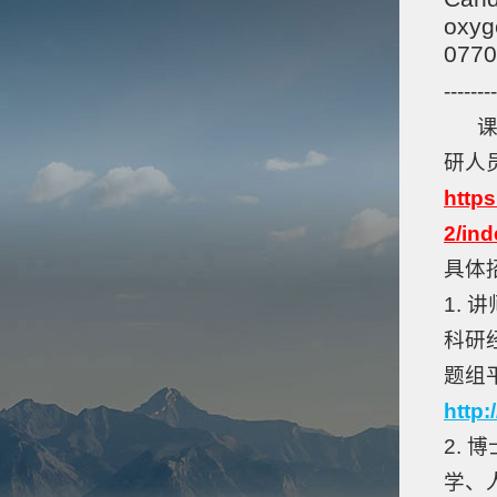
oxyg
0770
--------
课题
研人
http
2/ind
具体
1.
科研
题组
http
2.
学、