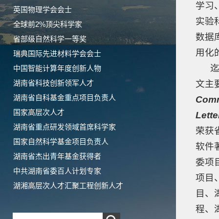
学习
英国物理学会会士
实验
全球前2%顶尖科学家
数据
省部级自然科学一等奖
用化
瑞典国际先进材料学会会士
迄今
中国智能计算年度创新人物
湖南省科技创新领军人才
文主
湖南省自科基金重点项目负责人
Comm
国家高层次人才
Lette
湖南省重点研发领域首席科学家
荣获
国家自然科学基金项目负责人
软件
湖南省杰出青年基金获得者
委项
中共湖南省委百人计划专家
项目
湖湘高层次人才汇聚工程创新人才
目、
程、