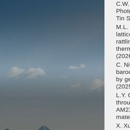
C.W. 
Phot
Tin 
M.L. 
latti
rattl
ther
(202
C. Ni
baroc
by ge
(202
L.Y.
thro
AM2X
mate
X. Xu