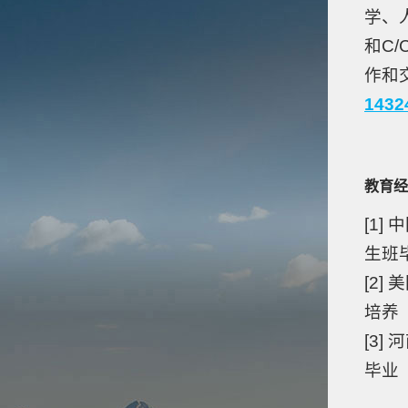
学、
和C/
作和
1432
教育经
[1]
生班
[2]
培养
[3]
毕业