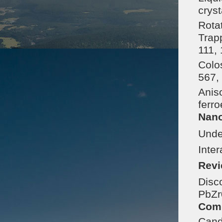
cryst
Rotat
Trap
111,
Colos
567,
Anis
ferro
Nano
Unde
Inte
Revi
Disc
PbZr
Com
Cand