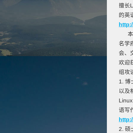
擅长Li
的英
http
本课
名学
会、
欢迎
组攻
1.
以及
Linu
语写
http
2.