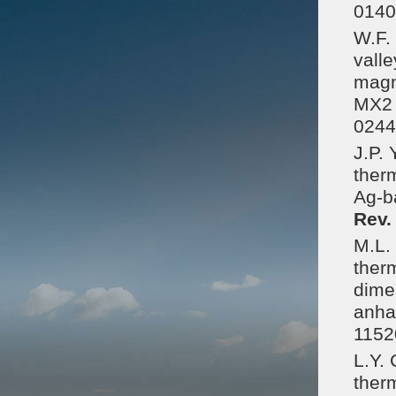
0140
W.F. 
valle
magn
MX2 
0244
J.P. 
therm
Ag-ba
Rev.
M.L.
ther
dime
anhar
1152
L.Y.
ther