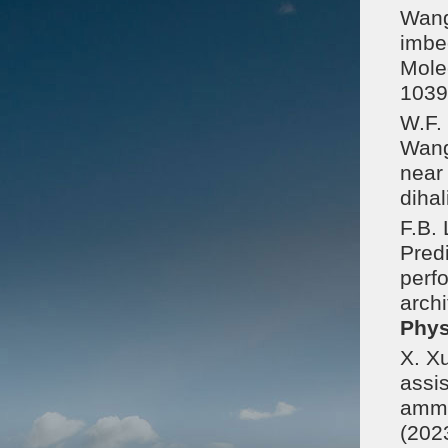
Wang*
imbe
Mole
1039
W.F. 
Wang
near
diha
F.B. 
Pred
perf
arch
Phys
X. Xu
assis
ammo
(202