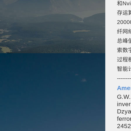
和Nv
存运算
200
纤网络
总峰
索数
过程
智能
--------
Amer
G.W. 
inve
Dzya
ferr
2452