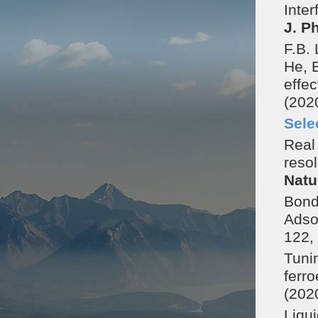
Inter
J. P
F.B. 
He, 
effec
(202
Sele
Real
reso
Natu
Bond
Adso
122,
Tunin
ferro
(202
Liqui