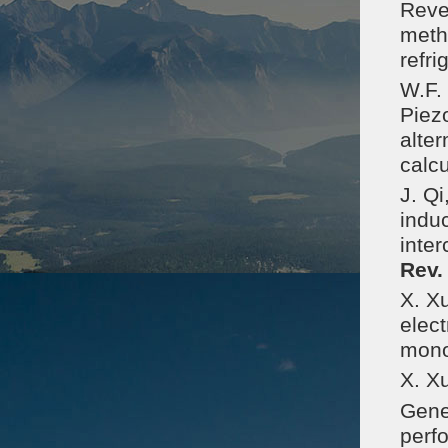
Rever
meth
refri
W.F. 
Piez
alter
calc
J. Qi
induc
inter
Rev.
X. Xu
elect
mono
X. Xu
Gener
perf