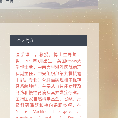
博士学位
息：
在职
校：
中南大学
人工智能
学
个人简介
医学博士，教授，博士生导师，
男，
1973年3月出生， 美国Emory大
学博士后，中南大学湘雅医院病理
科副主任，
中央组织部第九批援疆
干部。
专长：骨肿瘤病理和中枢神
经系统肿瘤，主要从事
智能
病理及
制造
和慢性肾病及其并发症
研究。
主持国家自然科学基金、省级
、
厅
级科研课题
和横向课题
多项，在
Nature Machine Intelligence、
American Journal of Surgical