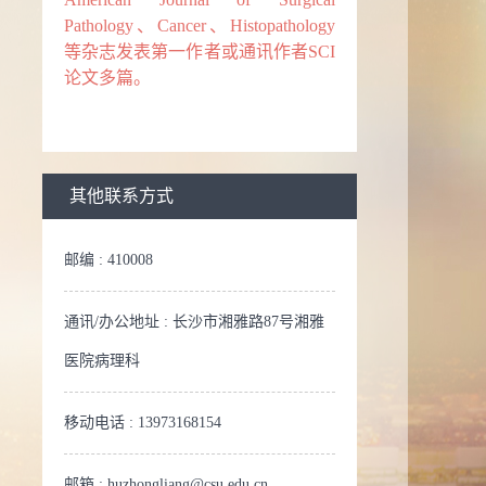
Pathology、
Cancer、Histopathology
等杂志发表第一作者或通讯作者
SCI
论文
多
篇。
其他联系方式
邮编 :
410008
通讯/办公地址 :
长沙市湘雅路87号湘雅
医院病理科
移动电话 :
13973168154
邮箱 :
huzhongliang@csu.edu.cn