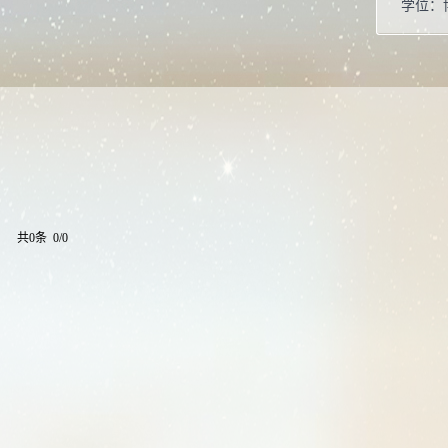
学位：
在职信
毕业院
学科：
基础医
共0条 0/0