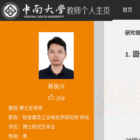
首页
研究领
1.
蒋良兴
259
教授 博士生导师
职务：轻金属及工业电化学研究所 所长
学历：博士研究生毕业
性别：男