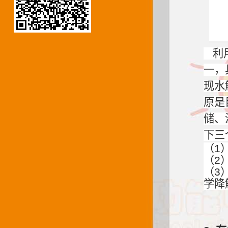
利用
一，
现水
原是
储、
下三
（1
（2
（3
学降