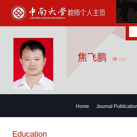
焦飞鹏
165
Home
Journal Publicatio
Education