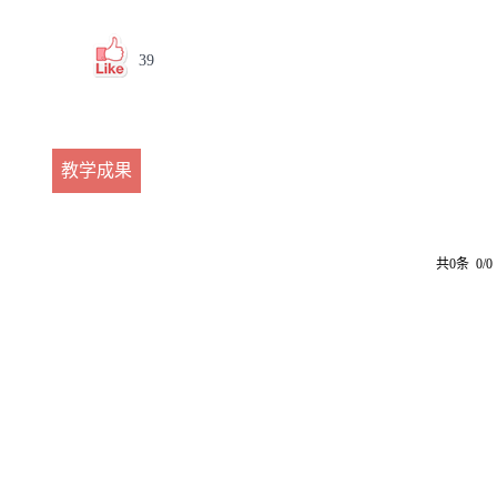
39
教学成果
共0条 0/0