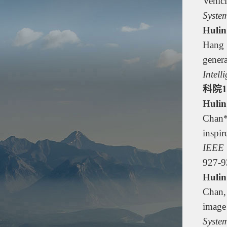
Vehic
Syste
Huli
Hang 
gener
Intell
科院
Huli
Chan*
inspir
IEEE 
927-9
Huli
Chan,
image
Syste