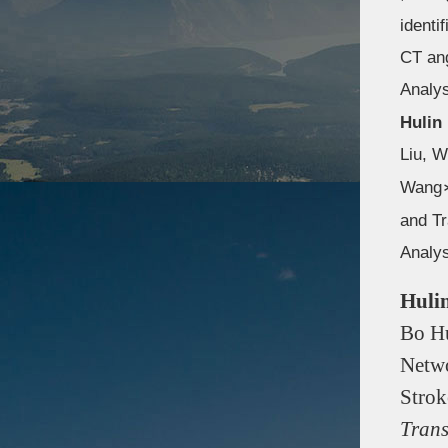
identi
CT ang
Analys
Hulin
Liu, W
Wang
and Tr
Analy
Huli
Bo H
Netwo
Strok
Trans