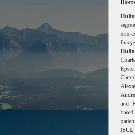
Biome
Huli
segme
non-c
Image
Huli
Charl
Epste
Campb
Alexan
Andre
and H
based 
patien
(SCI