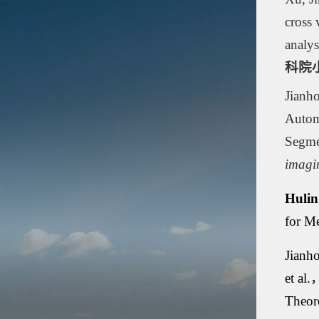
cross 
analy
科院
Jianh
Autom
Segme
imagi
Huli
for M
Jianh
et al
Theor