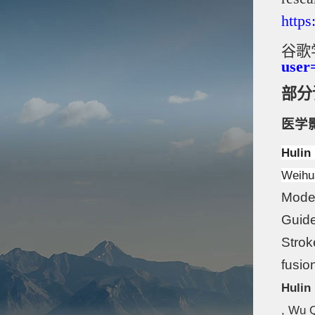
https
谷歌
use
部分
医学
Hulin
Weihua
Model
Guide
Strok
fusi
Hulin
, Wu Q