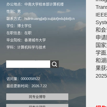
办公地点：中南大学校本部计算机楼
Tran
性别：男
IEEE
联系方式：hulinkuang[at]csu[dot]edu[dot]cn
Sys
学位：博士学位
和会
在职信息：在职
申请
毕业院校：香港城市大学
国家
学科：计算机科学与技术
学面
和湖
果获
20
访问量：
0000058922
最后更新时间：
2026
.
7
.
22
同专业博导