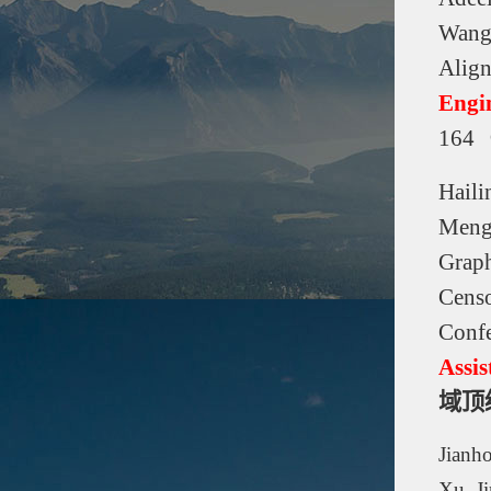
Wang,
Align
Engin
164
Haili
Meng
Graph
Censo
Conf
Assis
域顶
Jianh
Xu, J