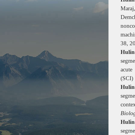
Maraj
Demc
nonco
machi
38, 2
Huli
segme
acute
(SCI)
Huli
segme
contex
Biolo
Huli
segme