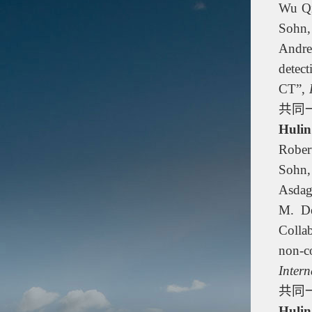
Wu Q
Sohn,
Andre
detect
CT”,
共同
Huli
Rober
Sohn,
Asdag
M. D
Colla
non-c
Intern
共同
Huli