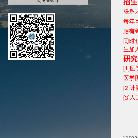
同专业硕导
招生
联系方式
每年
虑有
同时
生加
研究
[1
医学
[2
[3
rese