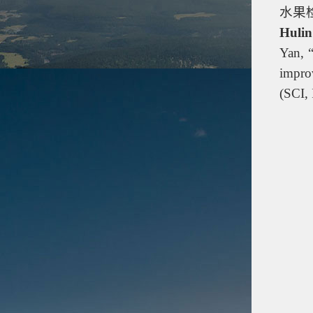
水果
Huli
Yan, “
impro
(SCI,