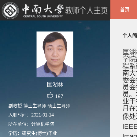
首页
个人简
匡湖
学院
程系
南大
委会
匡湖林
员会
员。
197
业于
副教授 博士生导师 硕士生导师
月在
入职时间：2021-01-14
像处
所在单位：计算机学院
IEEE
学历：研究生(博士)毕业
Imag