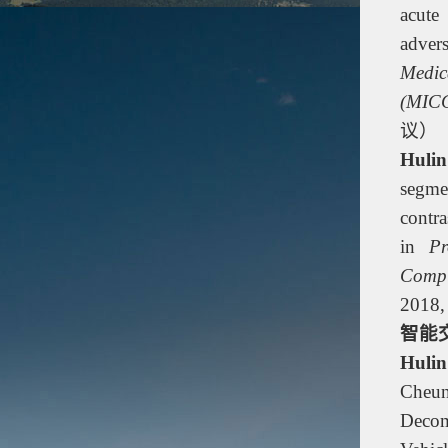
acute
adver
Medic
(MICC
议）
Huli
segme
contra
in
Pr
Compu
2018,
智能
Huli
Cheu
Decom