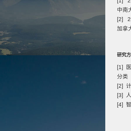
[1] 
中南大
[2] 
加拿
研究方
[1
分类
[2
[3
[4