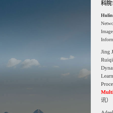
科院
Huli
Netwo
Image
Infor
Jing 
Ruiq
Dynam
Learn
Proce
Mult
讯）
Adee