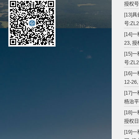
授权号:Z
[13]
号:ZL2
[14
23, 授
[15]
号:ZL2
[16
12-26
[17
杨治平, 
[18
授权日期:
[19