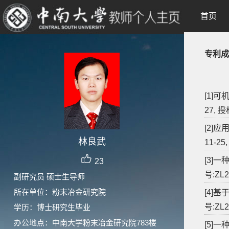
首页
专利成
[1]
27, 授
[2]
林良武
11-25
[3]一
23
号:ZL2
副研究员 硕士生导师
所在单位：粉末冶金研究院
[4]
号:ZL2
学历：博士研究生毕业
办公地点：中南大学粉末冶金研究院783楼
[5]