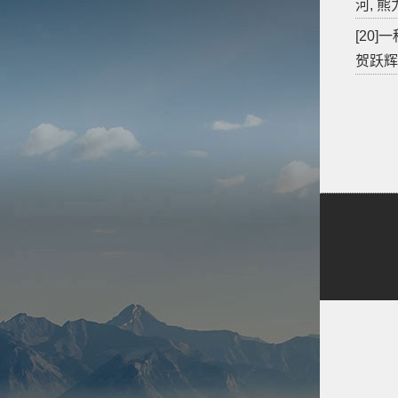
河, 熊力
[20
贺跃辉, 