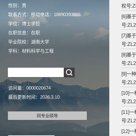
性别：男
权号:ZL
联系方式：移动电话：18890393866
[6]基
学位：博士学位
号:ZL2
在职信息：在职
[7]基
毕业院校：湖南大学
号:ZL2
学科：材料科学与工程
[8]基
号:ZL2
[9]一
号:ZL2
访问量：
0000020674
[10]
最后更新时间：
2026
.
3
.
10
号:ZL2
[11]
同专业硕导
号:ZL2
[12