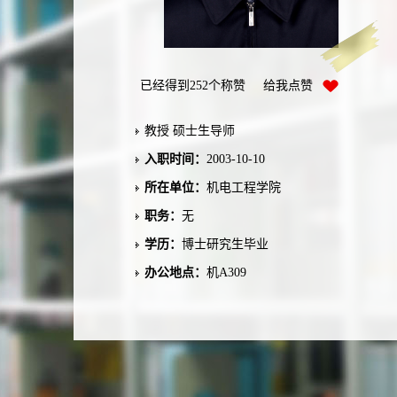
已经得到
252
个称赞 给我点赞
教授 硕士生导师
入职时间：
2003-10-10
所在单位：
机电工程学院
职务：
无
学历：
博士研究生毕业
办公地点：
机A309
性别：
男
联系方式：
E-mail:liqm@csu.edu.cn; 移动电
话：13308427794
学位：
博士学位