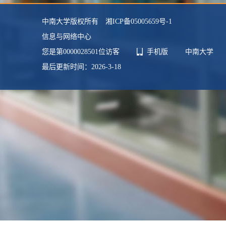
在职信息：
在职
中南大学版权所有 湘ICP备05005659号-1
主要任职：
无
信息与网络中心
其他任职：
无
您是第
0000028501
位访客
手机版
中南大学
毕业院校：
中国科学院沈阳自动化研究所
最后更新时间：
2026
-
3
-
18
学科：
机械工程