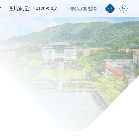
学
访问量：
00120958
次