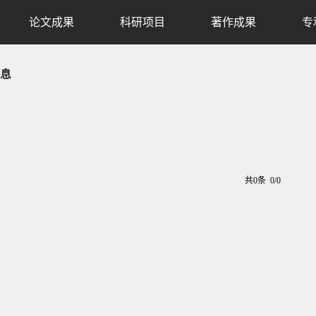
论文成果
科研项目
著作成果
专
息
共0条 0/0