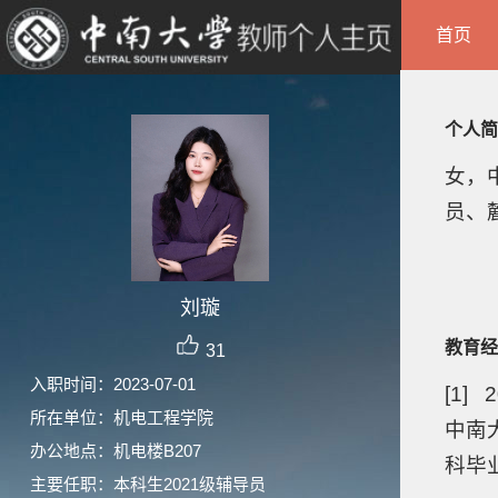
首页
个人简
女，
员、
刘璇
教育经
31
入职时间：2023-07-01
[1] 2
所在单位：机电工程学院
中南
办公地点：机电楼B207
科毕
主要任职：本科生2021级辅导员