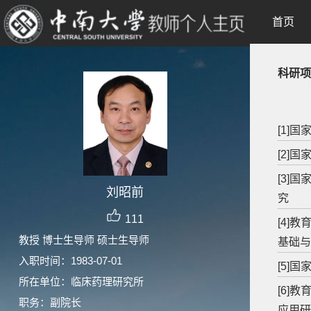
首页
科研项
[1]
[2]
[3]
刘昭前
究
111
[4]
教授 博士生导师 硕士生导师
基础与
入职时间：1983-07-01
[5]
所在单位：临床药理研究所
[6]
职务：副院长
应用研