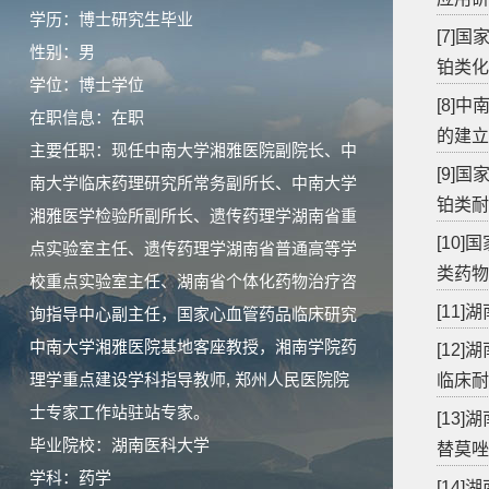
学历：博士研究生毕业
[7]
性别：男
铂类化
学位：博士学位
[8]
在职信息：在职
的建立
主要任职：现任中南大学湘雅医院副院长、中
[9]
南大学临床药理研究所常务副所长、中南大学
铂类耐
湘雅医学检验所副所长、遗传药理学湖南省重
[10
点实验室主任、遗传药理学湖南省普通高等学
类药物
校重点实验室主任、湖南省个体化药物治疗咨
[11
询指导中心副主任，国家心血管药品临床研究
中南大学湘雅医院基地客座教授，湘南学院药
[12
理学重点建设学科指导教师, 郑州人民医院院
临床耐
士专家工作站驻站专家。
[13]
毕业院校：湖南医科大学
替莫唑
学科：药学
[14