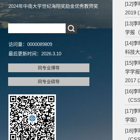
[12
2024年中南大学世纪海翔奖励金优秀教师奖
2019 (
[13
学报（CS
[14
访问量：
0000089809
科技大学
最后更新时间：
2026
.
3
.
10
[15
同专业博导
学学报
2017 (
同专业硕导
[16
（CSSC
[17
学版）（
[18
（CSSC