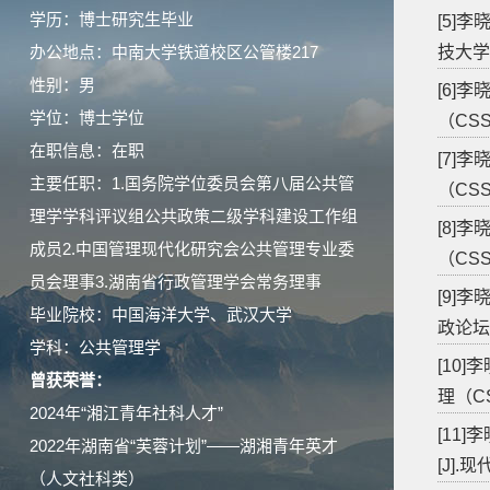
学历：博士研究生毕业
[5]
办公地点：中南大学铁道校区公管楼217
技大学学
性别：男
[6]
学位：博士学位
（CSSC
在职信息：在职
[7]
主要任职：1.国务院学位委员会第八届公共管
（CS
理学学科评议组公共政策二级学科建设工作组
[8]
成员2.中国管理现代化研究会公共管理专业委
（CSS
员会理事3.湖南省行政管理学会常务理事
[9]
毕业院校：中国海洋大学、武汉大学
政论坛（
学科：公共管理学
[10
曾获荣誉：
理（CSS
2024年“湘江青年社科人才”
[11
2022年湖南省“芙蓉计划”——湖湘青年英才
[J].
（人文社科类）