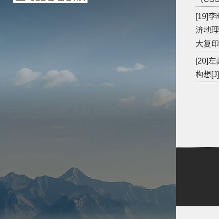
[19
济地理
大复印
[20
构想[J