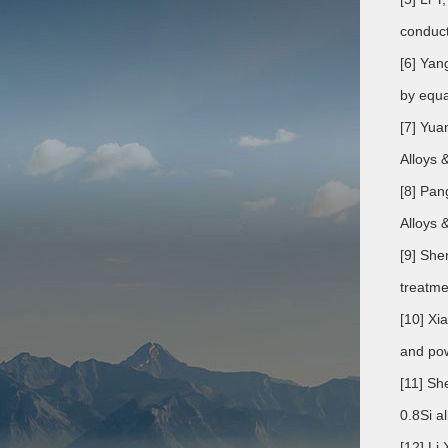
conduct
[6] Yan
by equa
[7] Yua
Alloys
[8] Pan
Alloys
[9] She
treatme
[10] Xi
and pow
[11] Sh
0.8Si a
[12] Li 