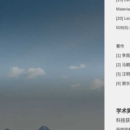
Materia
[20] Le
509(8)
著作
[1]
[2]
[3]
[4]
学术
科技获
获国家