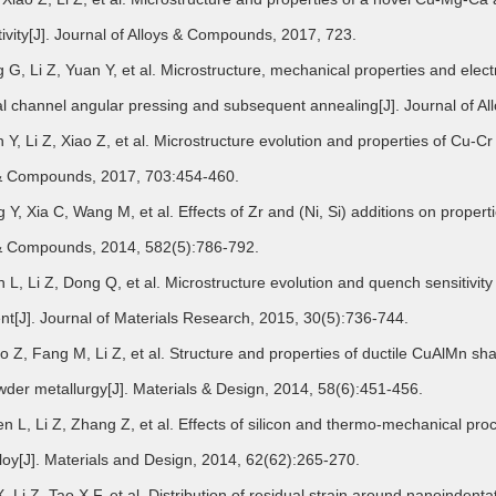
ivity[J]. Journal of Alloys & Compounds, 2017, 723.
g G, Li Z, Yuan Y, et al. Microstructure, mechanical properties and ele
l channel angular pressing and subsequent annealing[J]. Journal of 
n Y, Li Z, Xiao Z, et al. Microstructure evolution and properties of Cu-Cr
 & Compounds, 2017, 703:454-460.
g Y, Xia C, Wang M, et al. Effects of Zr and (Ni, Si) additions on propert
 & Compounds, 2014, 582(5):786-792.
n L, Li Z, Dong Q, et al. Microstructure evolution and quench sensitivity
nt[J]. Journal of Materials Research, 2015, 30(5):736-744.
ao Z, Fang M, Li Z, et al. Structure and properties of ductile CuAlMn 
der metallurgy[J]. Materials & Design, 2014, 58(6):451-456.
en L, Li Z, Zhang Z, et al. Effects of silicon and thermo-mechanical p
lloy[J]. Materials and Design, 2014, 62(62):265-270.
X, Li Z, Tao X F, et al. Distribution of residual strain around nanoindenta