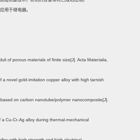
材应用于继电器。
 of porous materials of finite size[J]. Acta Materialia,
f a novel gold-imitation copper alloy with high tarnish
rs based on carbon nanotube/polymer nanocomposite[J].
 of a Cu-Cr-Ag alloy during thermal-mechanical
alloy with high strength and high electrical