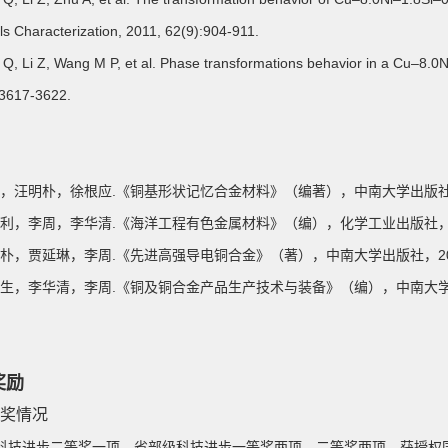
ls Characterization, 2011, 62(9):904-911.
i Q, Li Z, Wang M P, et al. Phase transformations behavior in a Cu–8.0N
:3617-3622.
 李周，汪明朴，徐根应.《铜基形状记忆合金材料》（编著），中南大学出版社
 马朝利，李周，李华清.《海洋工程有色金属材料》（编），化学工业出版社，2
 汪明朴，贾延琳，李周.《先进高强导电铜合金》（著），中南大学出版社，20
 谢水生，李华清，李周.《铜及铜合金产品生产技术与装备》（编），中南大学
奖励
奖情况
科技进步二等奖一项、省部级科技进步一等奖两项、二等奖两项、获授权国