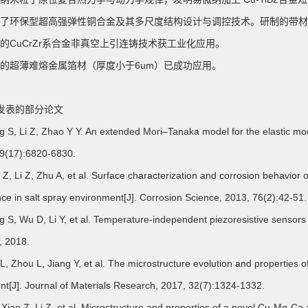
 发明了环保型超高强弹性铜合金及其多尺度结构设计与调控技术。研制的带
研发的CuCrZr系合金非真空上引连铸技术获工业化应用。
 研制的超薄难熔金属箔材（厚度小于6um）已成功应用。
发表的部分论文
g S, Li Z, Zhao Y Y. An extended Mori–Tanaka model for the elastic moduli
59(17):6820-6830.
o Z, Li Z, Zhu A, et al. Surface characterization and corrosion behavior o
nce in salt spray environment[J]. Corrosion Science, 2013, 76(2):42-51.
g S, Wu D, Li Y, et al. Temperature-independent piezoresistive senso
, 2018.
 L, Zhou L, Jiang Y, et al. The microstructure evolution and properties
nt[J]. Journal of Materials Research, 2017, 32(7):1324-1332.
Y, Xiao Z, Li Z, et al. Microstructure and properties of a novel Cu-Mg-Ca 