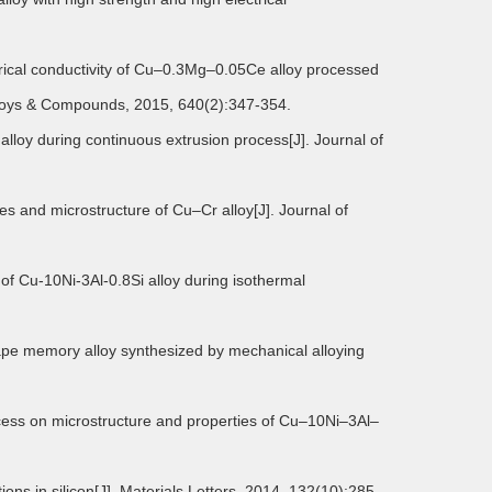
ctrical conductivity of Cu–0.3Mg–0.05Ce alloy processed
Alloys & Compounds, 2015, 640(2):347-354.
 alloy during continuous extrusion process[J]. Journal of
ies and microstructure of Cu–Cr alloy[J]. Journal of
 of Cu-10Ni-3Al-0.8Si alloy during isothermal
shape memory alloy synthesized by mechanical alloying
rocess on microstructure and properties of Cu–10Ni–3Al–
tions in silicon[J]. Materials Letters, 2014, 132(10):285-