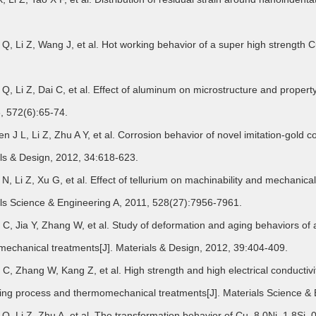
i Q, Li Z, Wang J, et al. Hot working behavior of a super high strength 
i Q, Li Z, Dai C, et al. Effect of aluminum on microstructure and proper
, 572(6):65-74.
en J L, Li Z, Zhu A Y, et al. Corrosion behavior of novel imitation-gold c
ls & Design, 2012, 34:618-623.
u N, Li Z, Xu G, et al. Effect of tellurium on machinability and mechani
ls Science & Engineering A, 2011, 528(27):7956-7961.
a C, Jia Y, Zhang W, et al. Study of deformation and aging behaviors 
echanical treatments[J]. Materials & Design, 2012, 39:404-409.
a C, Zhang W, Kang Z, et al. High strength and high electrical conducti
ng process and thermomechanical treatments[J]. Materials Science & 
i Q, Li Z, Zhu A, et al. The transformation behavior of Cu–8.0Ni–1.8Si–