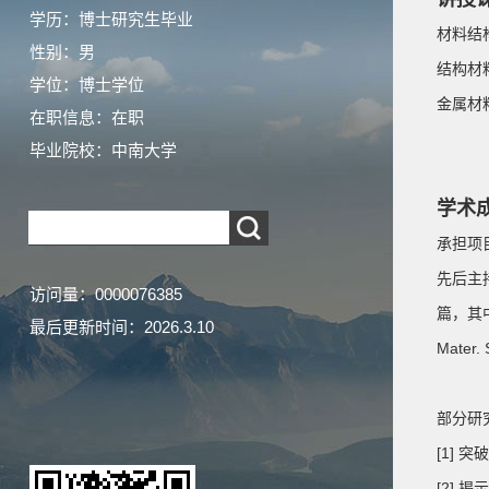
学历：博士研究生毕业
材料结
性别：男
结构材
学位：博士学位
金属材
在职信息：在职
毕业院校：中南大学
学术
承担项
先后主
访问量：
0000076385
篇，其中包
最后更新时间：
2026
.
3
.
10
Mater. 
部分研
[1]
[2]