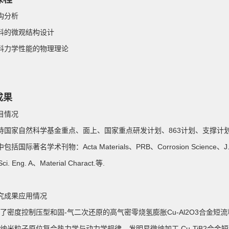
构分析
料的微观结构设计
料力学性能的物理理论
成果
目情况
持国家自然科学基金重点、面上、国家重点研发计划、863计划、支撑计划
括国际著名学术刊物：Acta Materials、PRB、Corrosion Science、J. Alloy
Sci. Eng. A、Material Charact.等.
究成果应用情况
 突破了密度控制压型和固-气二次还原的高气密零烧氢膨胀Cu-Al2O3合金
 揭示纳米粒子原位复合热力学与动力学规律，发明易微纳加工 Cu-TiB2