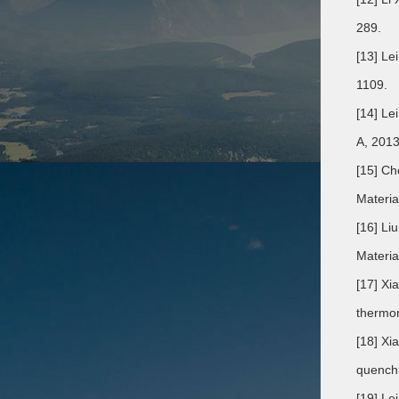
289.
[13] Le
1109.
[14] Le
A, 2013
[15] Ch
Materia
[16] Li
Materia
[17] Xi
thermom
[18] Xi
quenchi
[19] Le