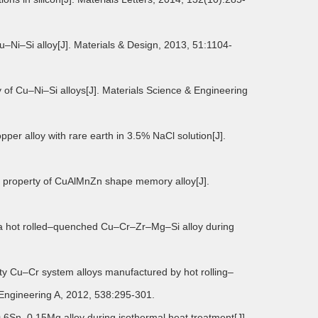
Cu–Ni–Si alloy[J]. Materials & Design, 2013, 51:1104-
ty of Cu–Ni–Si alloys[J]. Materials Science & Engineering
opper alloy with rare earth in 3.5% NaCl solution[J].
cal property of CuAlMnZn shape memory alloy[J].
of a hot rolled–quenched Cu–Cr–Zr–Mg–Si alloy during
vity Cu–Cr system alloys manufactured by hot rolling–
Engineering A, 2012, 538:295-301.
0.6Sn–0.15Mg alloy during isothermal heat treatment[J].