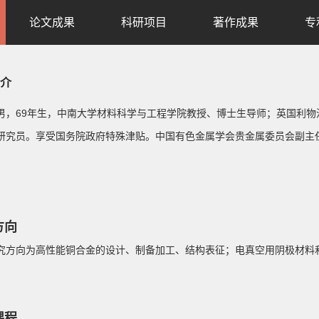
论文成果
科研项目
著作成果
专
介
男，69年生，中南大学材料科学与工程学院教授、博士生导师；英国利
研究员。享受国务院政府特殊津贴。中国有色金属学会贵金属委员会副主
方向
究方向为高性能铜合金的设计、制备加工、结构表征；电真空用阴极材料
课程