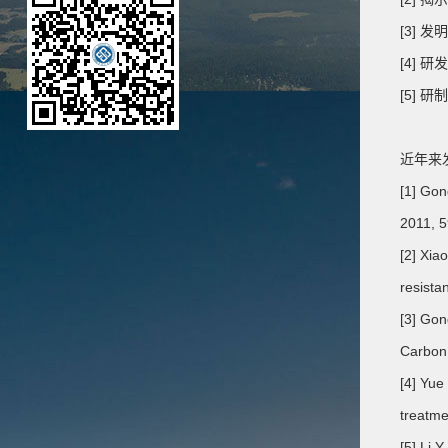
[3]
[4] 
[5]
近年来
[1] Gon
2011, 
[2] Xia
resista
[3] Gon
Carbon
[4] Yue
treatme
[5] Li 