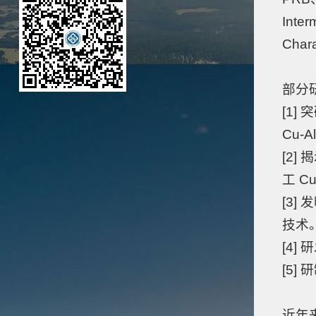
Inter
Char
部分
[1
Cu
[2
工 
[3
技术
[4]
[5
近年