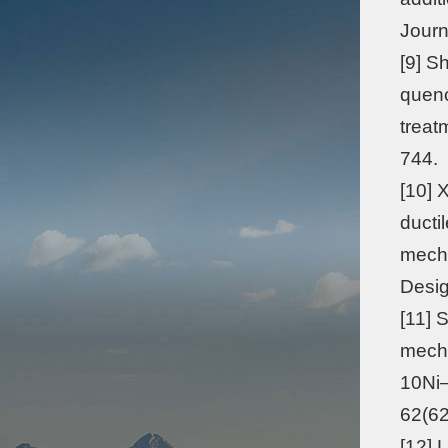
Journ
[9] S
quenc
treat
744.
[10] 
ducti
mecha
Desig
[11] 
mecha
10Ni–
62(62
[12] L