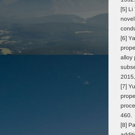
[5] Li
novel
condu
[6] Y
prope
alloy
subse
2015,
[7] Y
prope
proce
460.
[8] P
addit