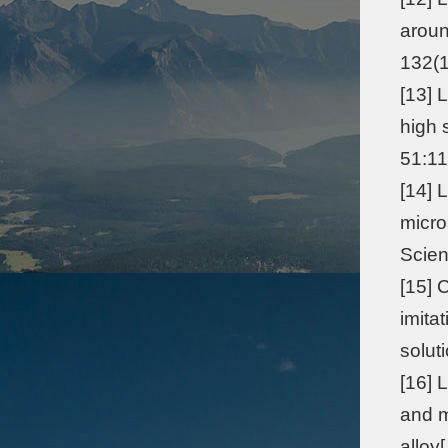
aroun
132(1
[13] 
high 
51:11
[14] 
micro
Scien
[15] 
imita
solut
[16] L
and 
alloy