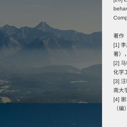
behav
Comp
著作
[1
著）
[2
化学
[3
南大
[4
（编