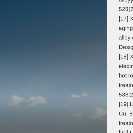
528(2
[17] 
aging
alloy
Desig
[18] 
elect
hot r
treat
538:2
[19] 
Cu–8.
treat
[20] 