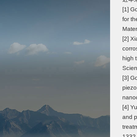
[1] G
for th
Mater
[2] X
corro
high 
Scien
[3] G
piezo
nanoc
[4] Y
and p
treat
1332