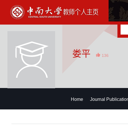
娄平
136
Home
Journal Publicatio