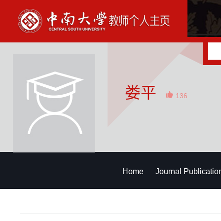
娄平
136
Home
Journal Publicatio