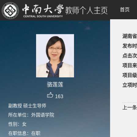
首页
湖南省
发布时
点击次
项目来
项目级
骆莲莲
立项时
163
副教授 硕士生导师
上一条
所在单位：外国语学院
性别：女
在职信息：在职