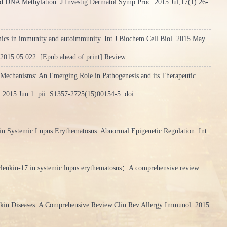
d DNA Methylation. J Investig Dermatol Symp Proc. 2015 Jul;17(1):26-
ics in immunity and autoimmunity. Int J Biochem Cell Biol. 2015 May
 2015.05.022. [Epub ahead of print] Review
 Mechanisms: An Emerging Role in Pathogenesis and its Therapeutic
l. 2015 Jun 1. pii: S1357-2725(15)00154-5. doi:
n Systemic Lupus Erythematosus: Abnormal Epigenetic Regulation. Int
leukin-17 in systemic lupus erythematosus：A comprehensive review.
kin Diseases: A Comprehensive Review.Clin Rev Allergy Immunol. 2015