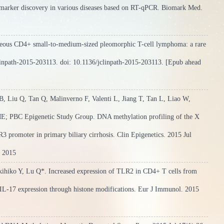
omarker discovery in various diseases based on RT-qPCR. Biomark Med.
校科学
neous CD4+ small-to-medium-sized pleomorphic T-cell lymphoma: a rare
 jclinpath-2015-203113. doi: 10.1136/jclinpath-2015-203113. [Epub ahead
, Liu Q, Tan Q, Malinverno F, Valenti L, Jiang T, Tan L, Liao W,
E; PBC Epigenetic Study Group. DNA methylation profiling of the X
promoter in primary biliary cirrhosis. Clin Epigenetics. 2015 Jul
n 2015
ihiko Y, Lu Q*. Increased expression of TLR2 in CD4+ T cells from
IL-17 expression through histone modifications. Eur J Immunol. 2015