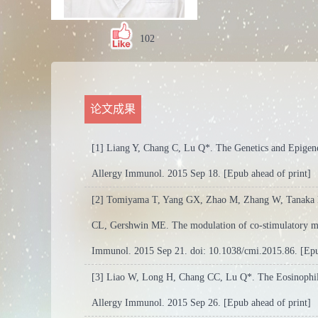
102
论文成果
[1] Liang Y, Chang C, Lu Q*. The Genetics and Epigene
Allergy Immunol. 2015 Sep 18. [Epub ahead of print]
[2] Tomiyama T, Yang GX, Zhao M, Zhang W, Tanaka 
CL, Gershwin ME. The modulation of co-stimulatory mole
Immunol. 2015 Sep 21. doi: 10.1038/cmi.2015.86. [Epu
[3] Liao W, Long H, Chang CC, Lu Q*. The Eosinophil 
Allergy Immunol. 2015 Sep 26. [Epub ahead of print]