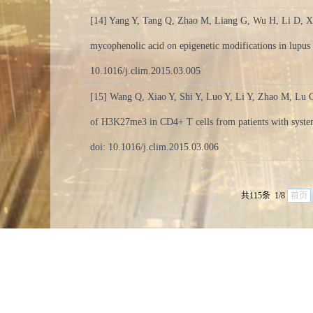
[14] Yang Y, Tang Q, Zhao M, Liang G, Wu H, Li D, Xi
mycophenolic acid on epigenetic modifications in lupu
10.1016/j.clim.2015.03.005
[15] Wang Q, Xiao Y, Shi Y, Luo Y, Li Y, Zhao M, Lu 
of H3K27me3 in CD4+ T cells from patients with syste
doi: 10.1016/j.clim.2015.03.006
共115条 1/8
首页