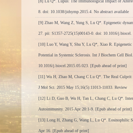
[8] Lu Q*. Lupus: The Immunological Impact of Altere
8. doi: 10.1038/jidsymp.2015.4. No abstract available
[9] Zhao M, Wang Z, Yung S, Lu Q*. Epigenetic dynam
27. pii: S1357-2725(15)00143-0. doi: 10.1016/j.biocel.
[10] Luo Y, Wang Y, Shu Y, Lu Q*, Xiao R. Epigenetic
Potential in Systemic Sclerosis. Int J Biochem Cell Bio
10.1016/j.biocel.2015.05.023. [Epub ahead of print]
[11] Wu H, Zhao M, Chang C Lu Q*. The Real Culprit i
J Mol Sci. 2015 May 15;16(5):11013-11033. Review
[12] Li D, Guo B, Wu H, Tan L, Chang C, Lu Q*. Inter
Autoimmunity. 2015 Apr 20:1-9. [Epub ahead of print]
[13] Long H, Zhang G, Wang L, Lu Q*. Eosinophilic S
Apr 16. [Epub ahead of print]