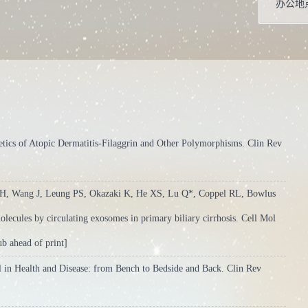
办公地
性别：
联系方
+86-73
学位：
主要任
tics of Atopic Dermatitis-Filaggrin and Other Polymorphisms. Clin Rev
研究所
毕业院
H, Wang J, Leung PS, Okazaki K, He XS, Lu Q*, Coppel RL, Bowlus
学科：
cules by circulating exosomes in primary biliary cirrhosis. Cell Mol
b ahead of print]
曾获荣
in Health and Disease: from Bench to Bedside and Back. Clin Rev
青年专
省自然