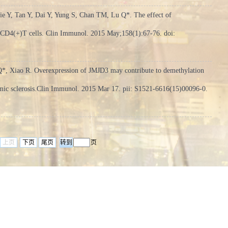
e Y, Tan Y, Dai Y, Yung S, Chan TM, Lu Q*. The effect of
s CD4(+)T cells. Clin Immunol. 2015 May;158(1):67-76. doi:
Q*, Xiao R. Overexpression of JMJD3 may contribute to demethylation
mic sclerosis.Clin Immunol. 2015 Mar 17. pii: S1521-6616(15)00096-0.
上页
下页
尾页
页