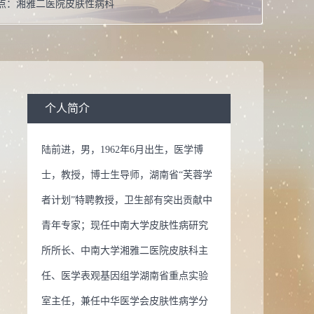
点：
湘雅二医院皮肤性病科
男
式：
+86-731-85295860 办公电话：+86-731-85295860 传真：
1-85533525
博士学位
个人简介
职：
中南大学湘雅二医院皮肤性病科主任 中南大学皮肤性病
陆前进，男，1962年6月出生，医学博
所长 医学表观基因组学湖南省重点实验室主任
士，教授，博士生导师，湖南省“芙蓉学
校：
衡阳医学院
者计划”特聘教授，卫生部有突出贡献中
临床医学
青年专家；现任中南大学皮肤性病研究
所所长、中南大学湘雅二医院皮肤科主
誉：
湖南省“芙蓉学者计划”特聘教授 卫生部有突出贡献的中
任、医学表观基因组学湖南省重点实验
家 中南大学首届湘雅名医 湖南省科学技术进步一等奖 湖南
室主任，兼任中华医学会皮肤性病学分
科学一等奖 湖南省医学科学技术进步一等奖 教育部高等学