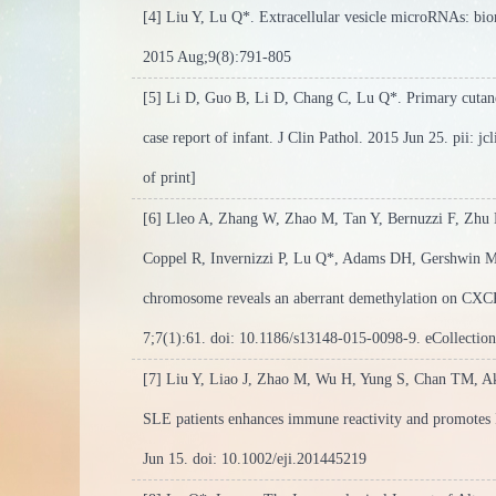
[4] Liu Y, Lu Q*. Extracellular vesicle microRNAs: bi
2015 Aug;9(8):791-805
[5] Li D, Guo B, Li D, Chang C, Lu Q*. Primary cuta
case report of infant. J Clin Pathol. 2015 Jun 25. pii:
of print]
[6] Lleo A, Zhang W, Zhao M, Tan Y, Bernuzzi F, Zhu B
Coppel R, Invernizzi P, Lu Q*, Adams DH, Gershwin M
chromosome reveals an aberrant demethylation on CXCR3 
7;7(1):61. doi: 10.1186/s13148-015-0098-9. eCollectio
[7] Liu Y, Liao J, Zhao M, Wu H, Yung S, Chan TM, Ak
SLE patients enhances immune reactivity and promotes 
Jun 15. doi: 10.1002/eji.201445219