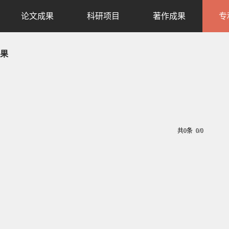
论文成果
科研项目
著作成果
专
果
共0条 0/0