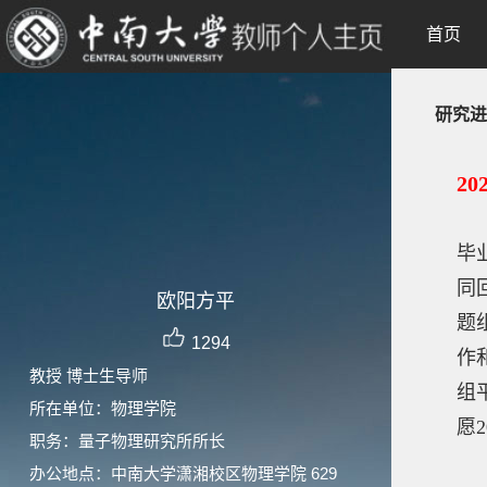
首页
研究进
20
毕
同
欧阳方平
题
1294
作
教授 博士生导师
组
所在单位：物理学院
愿
职务：量子物理研究所所长
办公地点：中南大学潇湘校区物理学院 629