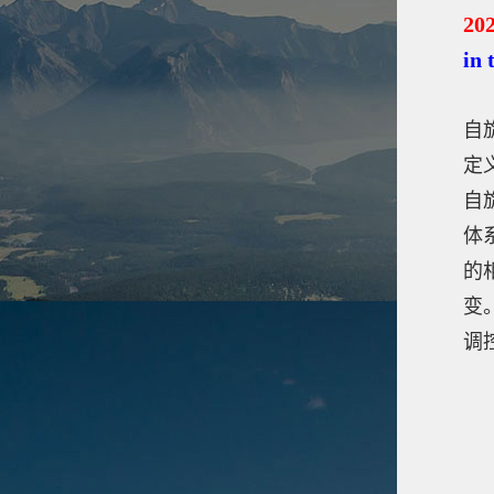
20
in
自
定
自
体
的
变
调