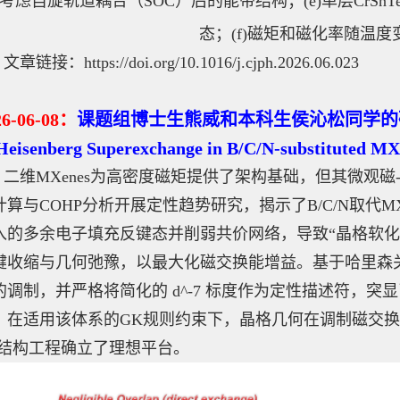
d)考虑自旋轨道耦合（SOC）后的能带结构；(e)单层CrSnT
态；(f)磁矩和磁化率随温
文章链接：https://doi.org/10.1016/j.cjph.2026.06.023
2
6
-06
-08
：
课题组博士生熊威和本科生侯沁松同学的研究工作“La
 Heisenberg Superexchange in B/C/N-substitute
二维MXenes为高密度磁矩提供了架构基础，但其微观
计算与COHP分析开展定性趋势研究，揭示了B/C/N取代M
入的多余电子填充反键态并削弱共价网络，导致“晶格软化
键收缩与几何弛豫，以最大化磁交换能增益。基于哈里森
的调制，并严格将简化的 d^-7 标度作为定性描述符，
，在适用该体系的GK规则约束下，晶格几何在调制磁交
-结构工程确立了理想平台。