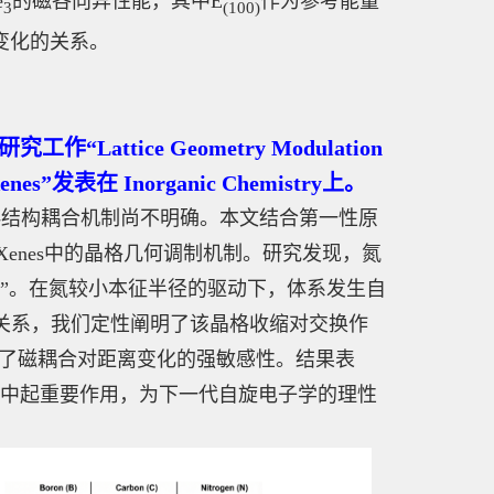
e
的磁各向异性能，其中E
作为参考能量
3
(100)
度变化的关系。
ttice Geometry Modulation
d MXenes”发表在 Inorganic Chemistry上。
磁-结构耦合机制尚不明确。本文结合第一性原
Xenes中的晶格几何调制机制。研究发现，氮
”。在氮较小本征半径的驱动下，体系发生自
关系，我们定性阐明了该晶格收缩对交换作
突显了磁耦合对距离变化的强敏感性。结果表
换中起重要作用，为下一代自旋电子学的理性