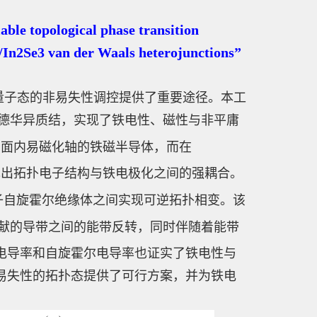
ological phase transition
3/In2Se3 van der Waals heterojunctions”
量子态的非易失性调控提供了重要途径。本工
德华异质结，实现了铁电性、磁性与非平庸
有面内易磁化轴的铁磁半导体，而在
现出拓扑电子结构与铁电极化之间的强耦合。
子自旋霍尔绝缘体之间实现可逆拓扑相变。该
献的导带之间的能带反转，同时伴随着能带
电导率和自旋霍尔电导率也证实了铁电性与
易失性的拓扑态提供了可行方案，并为铁电