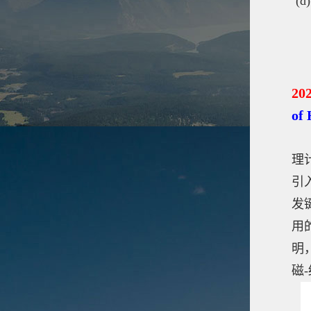
(
20
of
理
引
发
用
明
磁