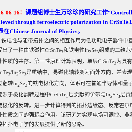
2
6
-06
-16
：
课题组博士生万珍珍的研究工作“Controllable top
ieved through ferroelectric polarization in CrSnTe
在Chinese Journal of Physics。
铁电性与能带拓扑之间的相互作用为低功耗电子器件中
提出了一种由铁磁性CrSnTe
和铁电性In
Se
组成的二维范
3
2
3
扑性质的共存。第一性原理计算表明，单层CrSnTe
为具
3
nTe
/In
Se
异质结中，易磁化轴转变为面外方向，并表
3
2
3
过翻转In
Se
的铁电极化方向，体系可在普通半导体和量
2
3
变源于极化翻转过程中CrSnTe
层贡献的价带与In
Se
层贡
3
2
3
旋极化的反转。进一步计算得到的拓扑边缘态、反常霍尔
扑性质之间的强耦合作用。该研究为实现电场可调控、非
控拓扑电子学的发展提供了新的思路。