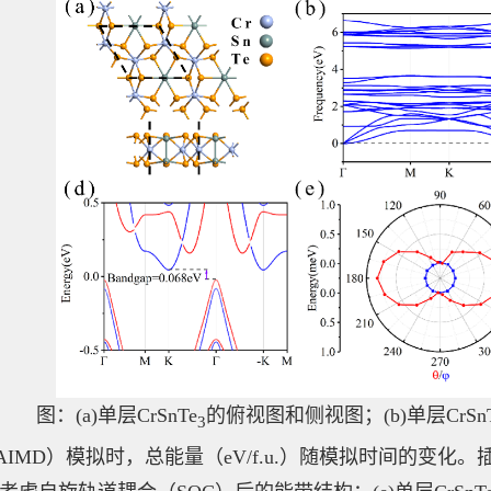
图：(a)单层CrSnTe
的俯视图和侧视图；(b)单层CrSn
3
AIMD）模拟时，总能量（eV/f.u.）随模拟时间的变