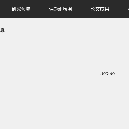
研究领域
课题组氛围
论文成果
息
共0条 0/0