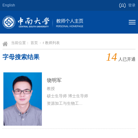
English
登录
当前位置：
首页
- r 教师列表
14
字母搜索结果
人已开通
饶明军
教授
硕士生导师 博士生导师
资源加工与生物工...