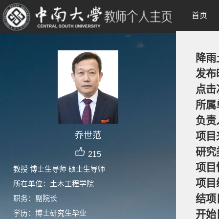
首页
降雨
发布
点击
所属
负责
乔世范
项目
研究
215
项目
教授 博士生导师 硕士生导师
项目
所在单位：土木工程学院
结项
职务：副院长
学历：博士研究生毕业
开始