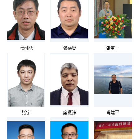
张可能
张德贤
张宝一
张宇
席振铢
肖建平