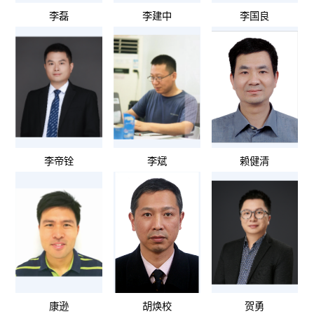
李磊
李建中
李国良
李帝铨
李斌
赖健清
康逊
胡焕校
贺勇