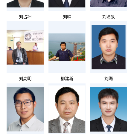
刘占坤
刘嵘
刘清泉
刘亮明
柳建新
刘飚