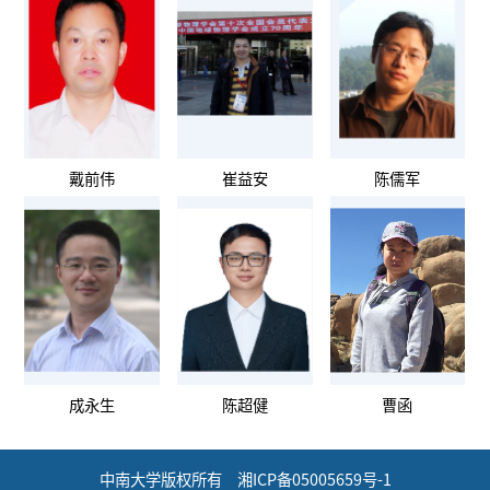
戴前伟
崔益安
陈儒军
成永生
陈超健
曹函
中南大学版权所有 湘ICP备05005659号-1