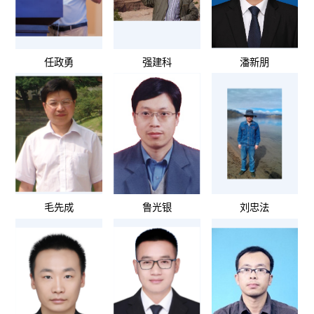
任政勇
强建科
潘新朋
毛先成
鲁光银
刘忠法