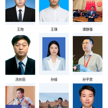
王珣
王璞
谭静强
汤井田
孙娅
孙平贺