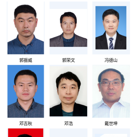
郭振威
郭荣文
冯德山
邓吉秋
邓浩
戴世坤