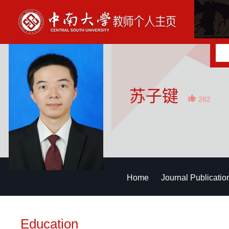
苏子键
262
Home
Journal Publicatio
Education