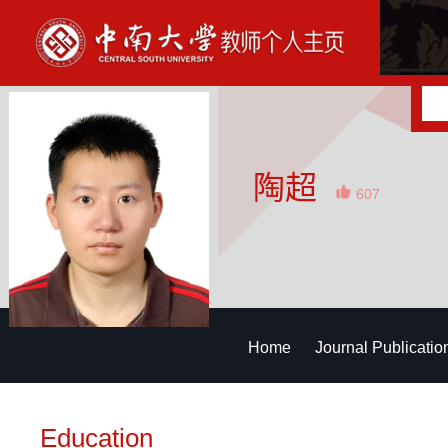
陶超
607
Home
Journal Publicatio
Education