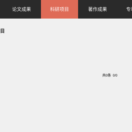
论文成果
科研项目
著作成果
专
目
共0条 0/0