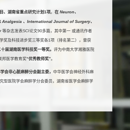
目、
湖南省重点研究计划1项
。
在
Neuron、
Analgesia
、International Journal of Surgery、
gy
等杂志发表SCI论文90多篇，其中第一 或通讯作者
学奖及科技进步奖三等奖各1项（排名第二），曾获
第二十届湖南医学科技奖一等奖。
评为中南大学湘雅医院
联邦医学教育奖
“优秀教师奖”
。
醉学会非心脏麻醉分会副主委，
中华医学会神经外科麻
究型医院学会麻醉学分会委员，湖南省医学会麻醉学
担任
Current
稿人。
presses Endothelial Permeability and