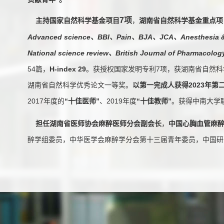
7项
主持
国家自然科学基金项目
，
湖南省自然科学基金重点项
Advanced science、
BBI、Pain、BJA、JCA、Anesthesia & 
National science review、British Journal of Pharmacolo
54篇，
H-index 29
。获授权国家发明专利7项，获湖南省自然科
湖南省自然科学优秀论文一等奖。
以第一完成人获得2023年
2017年度的
“十佳医师”
、2019年度
“十佳教师”
。获得中南大学
担任
湖南省医师协会麻醉医师分会副会长
，
中国心胸血管麻
醉学组委员，中华医学会麻醉学分会第十三届青年委员，中国研
分会常委等学术任职。担任EJA中文版编委及多家SCI杂志的审
Neuropharmacology
（
IF:7.36
）杂志的
Section Editor
。
代表性论文（选出部分论文）：
Xing M, Liang S, Cao W, Guo Q,
Zou W*
. Annexin A3 Re
1.