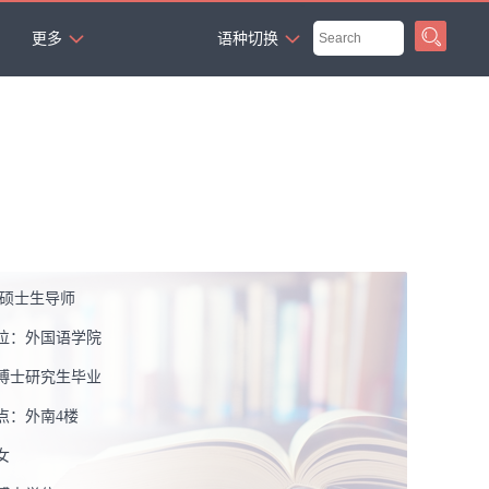
`
更多
语种切换
 硕士生导师
位：
外国语学院
博士研究生毕业
点：
外南4楼
女