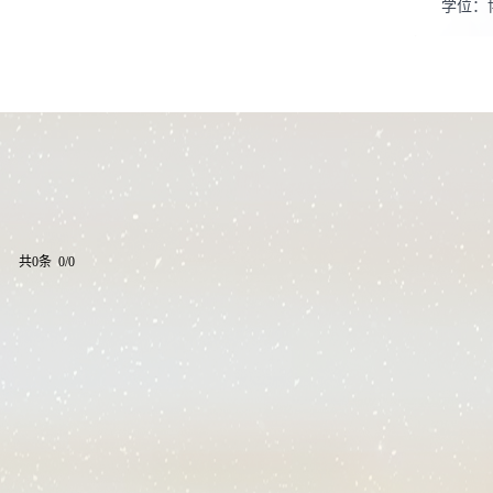
学位：
在职信
学科：
共0条 0/0