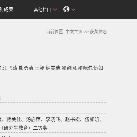
利成果
其他栏目
当前位置:
中文主页
>>
获奖信息
江飞涛,熊勇清,王昶,钟美瑞,邵留国,郭尧琪,伍如
师
师
刘媛、蒋美仕、汤启萍、李晓飞、赵书松、伍如昕、
奖（研究生教育）二等奖