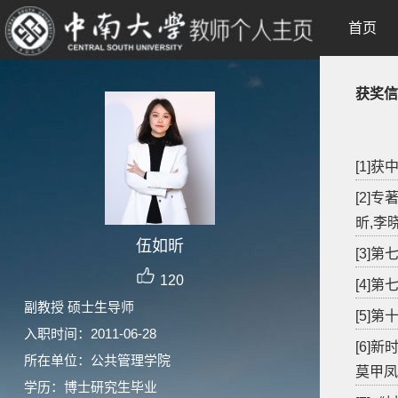
首页
获奖信
[1]
[2]
昕,李
伍如昕
[3]
120
[4]
副教授 硕士生导师
[5]
入职时间：2011-06-28
[6]
所在单位：公共管理学院
莫甲凤
学历：博士研究生毕业