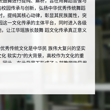
长鼓
舞进
⾏
提纯、解析，旨在用舞蹈
音像与
的校园传承与创
新，弘扬中华优秀传统舞蹈
时，提纯其核
心
动律，彰显其民族属性，突
园这一文化传承的主体平台，同时进入各级
地，让江华瑶族长鼓舞
蹈文化传承真正意义
优秀传统文化是中华民
族伟
⼤
复兴的坚实
文化
软实
力
”的
大
背景，
高
校作为文化的重
。因此，在此背景下形成了 2 部教学指导用
族
长鼓
舞欣赏指导书》。并发表 3
篇学术论
国文艺
家.2020,(06)）、《湖南瑶族长鼓舞
6)）、《区域传统文化高校传承常态机制研究
中国多媒体与网络教学学报（上旬
刊).2021,
选修及公共选修
课程开发研究，通过特
色
舞
成果，建立有利于学
生
主体性发展和教师专