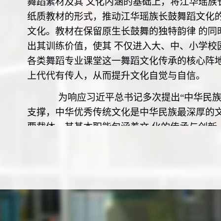
舞蹈素材及其
文化内涵的基础上，将江华瑶族
纸质教材的形式，推动江华瑶族
长鼓
舞蹈文化
文化。教材在保留原生
长鼓
舞的独特韵律
的同
出其训练价值，使其
不仅进入大、中、
小
学校
各类舞蹈专业课堂这一舞蹈文化传承的核
心
阵
上代代有传
人
，从而提升文化自觉与自信。
为响应习近平总书记多次提出“中华民族
支撑，中华优秀传统文化是中华民族最深厚的
要载体，其基本职能包涵着文
化的传承与创新
书：《湖
南瑶族
长鼓
舞教学用书》、《湖南瑶
文《湖南江华瑶族长鼓舞发展瓶颈研究》（中
教材的建构研究》（中国文艺
家.2020,(0
——以教育部瑶
族长鼓舞传承基地为个案》（
(01)）。长鼓
舞蹈文化进课堂的
大
学本科专业
蹈课程教材及工具书（课程教案）等课题
研究