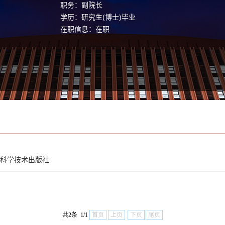
职务：副院长
学历：研究生(博士)毕业
在职信息：在职
南科学技术出版社
共2条 1/1
首页
上页
下页
尾页