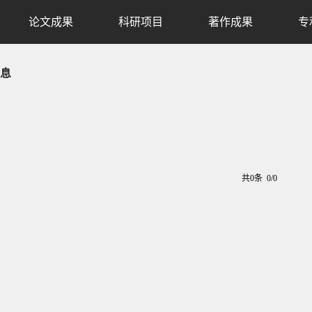
论文成果
科研项目
著作成果
专
息
共0条 0/0