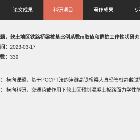
论文成果
科研项目
著作成果
专
题，软土地区铁路桥梁桩基比例系数m取值和群桩工作性状研究，20
间：
2023-03-17
数：
339
：
横向课题，基于PGCPT法的津潍高铁桥梁大直径管桩静载试验研
：
横向科研，交通荷载作用下软土区预制混凝土板路面力学性能及优